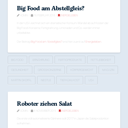
Big Food am Abstellgleis?
ADMIN
16. FEBRUAR 2016
ENERGIELEBEN
In den USA zeichnet sich ein dramatischer Konsum-Wandel ab auf Kosten der
Big Food-Konzerne: Fertignahrung, Limonaden und Co. werden immer
unbeliebter.
Der Beitrag
Big Food am Abstellgleis?
erschien zuerst auf
Energieleben
.
BIG FOOD
ERNÄHRUNG
FERTIGPRODUKTE
FETTLEIBIGKEIT
GESUNDHEIT
GROSSKONZERNE
KÖRPERGEWICHT
MAGAZIN
MARTIN SKOPAL
NESTLE
TIEFKÜHLKOST
USA
Roboter ziehen Salat
ADMIN
4. NOVEMBER 2015
ENERGIELEBEN
Die erste voll automatisierte Gärtnerei soll 2017 in Japan die Salatproduktion
aufnehmen.