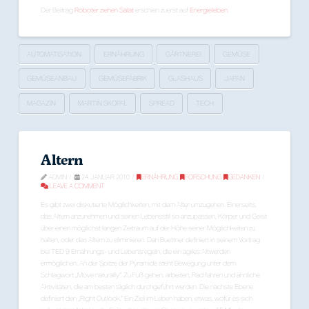
Der Beitrag
Roboter ziehen Salat
erschien zuerst auf
Energieleben
.
AUTOMATISATION
ERNÄHRUNG
GÄRTNEREI
GEMÜSE
GEMÜSEANBAU
GEMÜSEFABRIK
GLASHAUS
JAPAN
MAGAZIN
MARTIN SKOPAL
SPREAD
TECH
Altern
ADMIN
24. JANUAR 2010
ERNÄHRUNG
,
FORSCHUNG
,
GEDANKEN
LEAVE A COMMENT
Es gibt zwei diskutierte Möglichkeiten, mit dem Alter umzugehen. Einerseits,
das Altern anzunehmen und seinen Lebensstil so anzupassen, Körper und Geist
über einen möglichst langen Zeitraum auf der Höhe seiner Möglichkeiten zu
halten, oder das Altern zu eliminieren. Dan Buettner definiert in seinem Vortrag
bei TED 9 Ernährungs- und Lebensregeln, die ein agiles Altwerden
ermöglichen. An der Spitze der Pyramide steht Bewegung unter dem
Schlagwort „Move naturally“. Zu Fuß gehen, arbeiten, Rad fahren und ähnliche
Aktivitäten, die am besten täglich durchgeführt werden. Die nächste Ebene
definiert den „Right Outlook.“ Ein Ziel im Leben haben, etwas, wofür es sich