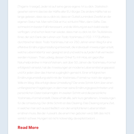
[Trigami-Anzeige] Jeder ist auf seine ganze eigene Art zu dick. Statistisch
gesehen stimmt das bei der Hälfte aller EU-Bürger. Die andere Hälfte hat so
lange gelesen, dass sie zu dick ist, dass ein Gutteil zumindest Zweifel an der
eigenen Statur hat. Man reiht Diät an Kur, schluckt Pillen, dann Säfte. Das
schmeckt im besten Fall interessant, und die Wirkung ist auch bald wieder
verflogen. Und schon liest man wieder, dass man zu dick ist. Ein Teufelskreis.
Einer, der sich Dank der Lehren von Todo Yoshimasu (1702-1773) effektiv
durchbrechen lässt. Todo Yoshimasu hat vor 250 Jahren einen Weg für eine
effektive Ernährungsumstellung entwickelt, die individuell Anweisungen erteilt,
welche Lebenmittel für wen geeignet sind und welche auf jeden Fall vermieden
werden müssen. Thai Ludwig, dessen Onkel Tu Anh Hoa, ein geprüfter
Naturheilpraktiker in Hanoi/Vietnam, seit über 50 Jahren die Yoshimasu-Formel
erfolgreich einsetzt, hat die Anweisungen an moderne Lebensmittel angepasst
und für jeden über das Internet zugänglich gemacht. Einer erfolgreichen
Ernährungsumstellung steht mit der Yoshimasu-Formel nur noch der eigene
Wille im Weg. Wie erfolgt diese Umstellung? Der erste Schritt führt über einen
umfangreichen Fragebogen, in dem man seine Ernährungsgewohnheiten und
persönlichen Daten bekanntgibt. Im zweiten Schritt wird die persönliche
Yoshimasu-Formel erstellt. Diese erhält alle, sehr kurz gehaltenen, Anweisungen
für die Umsetzung. Der dritte Schritt ist das Clearing. Das Clearing ist jene Zeit,
in welcher man sich ausschließlich von den empfohlenen Lebensmitteln
ernähren muss. Bei der Auswahl, die einem hier geboten wird, fällt das nicht
wirklich schwer. Hungern ist nicht notwendig, da explizit betont …
Read More