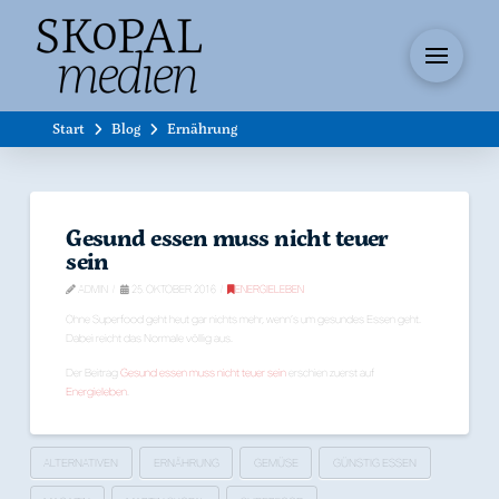
Start
Blog
Ernährung
Gesund essen muss nicht teuer
sein
ADMIN
25. OKTOBER 2016
ENERGIELEBEN
Ohne Superfood geht heut gar nichts mehr, wenn’s um gesundes Essen geht.
Dabei reicht das Normale völlig aus.
Der Beitrag
Gesund essen muss nicht teuer sein
erschien zuerst auf
Energieleben
.
ALTERNATIVEN
ERNÄHRUNG
GEMÜSE
GÜNSTIG ESSEN