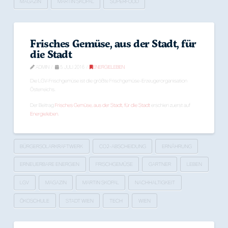
MAGAZIN
MARTIN SKOPAL
SUPERFOOD
Frisches Gemüse, aus der Stadt, für
die Stadt
ADMIN
5. JULI 2016
ENERGIELEBEN
Die LGV-Frischgemüse ist die größte Frischgemüse-Erzeugerorganisation
Österreichs.
Der Beitrag
Frisches Gemüse, aus der Stadt, für die Stadt
erschien zuerst auf
Energieleben
.
BÜRGERSOLARKRAFTWERK
CO2-ABSCHEIDUNG
ERNÄHRUNG
ERNEUERBARE ENERGIEN
FRISCHGEMÜSE
GARTNER
LEBEN
LGV
MAGAZIN
MARTIN SKOPAL
NACHHALTIGKEIT
ÖKOSCHULE
STADT WIEN
TECH
WIEN