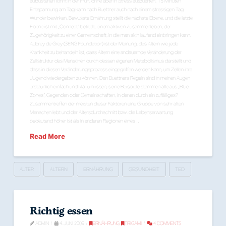
aufzustehen lohnt in der Früh, ohne aber in Stress auszuarten. 15 Minuten
Entspannung am Tag kann nach Buettner auch nach einem stressigen Tag
Wunder bewirken. Bewusste Ernährung stellt die nächste Ebene, und die letzte
Ebene ist mit „Connect“ betitelt, einem aktiven Zusammenleben, der
Zugehörigkeit zu einer Gemeinschaft, in die man sich laufend einbringen kann.
Aubrey de Grey (SENS Foundation) ist der Meinung, das Altern wie jede
Krankheit zu behandeln ist, dass Altern eine andauernde Veränderung der
Zellstruktur des Menschen durch dessen eigenen Metabolismus darstellt und
dass in diesen Veränderungsprozess eingegriffen werden kann, um Zellen ihre
Jugend wiedergeben zu können. Dan Buettners Regeln sind in meinen Augen
erstaunlich einfach und klar umrissen, seine Beispiele stammen alle aus „Blue
Zones“, Gegenden oder Gemeinschaften, in denen durch ein zufälliges?
Zusammentreffen der meisten dieser Faktoren eine Gruppe von sehr alten
Menschen lebt und der Altersdurchschnitt bzw. die Lebenserwartung
bedeutend höher ist als in anderen Regionen eines …
Read More
ALTER
ALTERN
ERNÄHRUNG
GESUNDHEIT
TED
Richtig essen
ADMIN
4. JUNI 2009
ERNÄHRUNG
,
TRIGAMI
4 COMMENTS