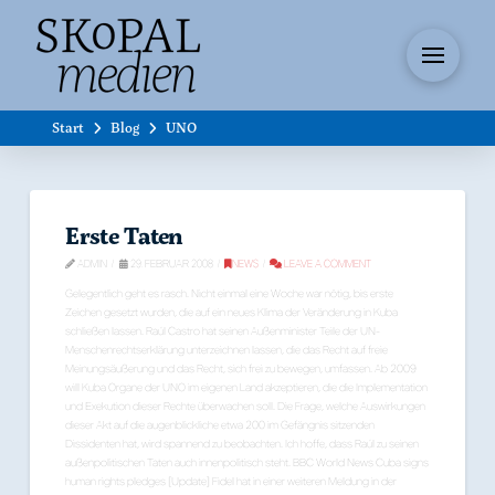
Start
Blog
UNO
Erste Taten
ADMIN
29. FEBRUAR 2008
NEWS
LEAVE A COMMENT
Gelegentlich geht es rasch. Nicht einmal eine Woche war nötig, bis erste
Zeichen gesetzt wurden, die auf ein neues Klima der Veränderung in Kuba
schließen lassen. Raúl Castro hat seinen Außenminister Teile der UN-
Menschenrechtserklärung unterzeichnen lassen, die das Recht auf freie
Meinungsäußerung und das Recht, sich frei zu bewegen, umfassen. Ab 2009
will Kuba Organe der UNO im eigenen Land akzeptieren, die die Implementation
und Exekution dieser Rechte überwachen soll. Die Frage, welche Auswirkungen
dieser Akt auf die augenblickliche etwa 200 im Gefängnis sitzenden
Dissidenten hat, wird spannend zu beobachten. Ich hoffe, dass Raúl zu seinen
außenpolitischen Taten auch innenpolitisch steht. BBC World News Cuba signs
human rights pledges [Update] Fidel hat in einer weiteren Meldung in der