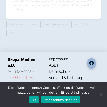
Zeitung Granma die Führungsrolle bestätigt. Gleichzeitig auch, dass seine Rolle
bei weitem noch nicht ausgespielt ist. BBC World News Fidel Castro says Raul
in charge
DISSIDENTEN
KUBA
MENSCHENRECHTE
RAÚL CASTRO
UNO
Impressum
Skopal Medien
AGBs
e.U.
A-3602 Rossatz
Datenschutz
+43 660 884 85
Versand & Lieferung
86
Widerruf
Diese Website benutzt Cookies. Wenn du die Website weiter
office@skopal.cc
Zahlungsweisen
nutzt, gehen wir von deinem Einverständnis aus.
OK
Datenschutzerklärung