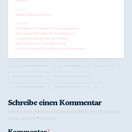
Blödsinn«
Die Zeit
Befreiend, aber leider sinnlos
Die Presse
Reich-Ranicki: Preis abgelehnt, Sendung gewonnen
Reich-Ranicki hält Debatte über TV-Qualität warm
Harald Schmidt spottet über Reich-Ranicki
Reich-Ranicki nimmt Gottschalk in Schutz
Nach Reich-Ranicki: ZDF trennt sich von Elke Heidenreich
DEUTSCHER FERNSEHPREIS
ELKE HEIDENREICH
HELMUT THOMA
MARCEL REICH-RANICKI
ÖFFENTLICH-RECHTLICH
QUALITÄT IM FERNSEHEN
THOMAS GOTTSCHALK
ZDF
Schreibe einen Kommentar
Deine E-Mail-Adresse wird nicht veröffentlicht.
Erforderliche
Felder sind mit
*
markiert
Kommentar
*