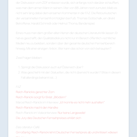
der Diskussion vom ZDF entlassen wurde, sich anfangs noch darüber echauffiert,
was man dem armen Mann in seinem Alter von 88 Jahren noch zumutet, blieb es
nicht sehr lang dabei dem einsamen Kommentar in der FAZ. Die Retourkutschen
der versammelten Fernsehfront folgten bei Fuß. Thomas Gottschalk, ein direkt
Betroffener, Harald Schmidt oder Helmut Thoma, Bandenspiel.
Eines muss man dem großen alten Herren der deutschen Literaturkritik lassen: Er
hat es geschafft, den Qualitätsdiskurs nicht nur im Bereich öffentlich-rechtlicher
Medien neu zu beleben, sondern über den gesamte deutschen Fernsehbereich
hinweg. Mit einer einzigen Aktion. Wer kann das schon von sich behaupten?
Zwei Fragen bleiben:
Springt die Diskussion auch auf Österreich über?
Was geschieht mit den Statuetten, die nicht überreicht wurden? (Was in diesem
Fall allerdings bekannt ist…)
FAZ
Reich-Ranickis gerechter Zorn
Reich-Ranicki sorgt für Eklat: „Blödsinn“
Marcel Reich-Ranicki im Interview:
„Ich konnte es nicht mehr aushalten“
Reich-Ranicki macht den Handke
Reich-Ranicki im Videointerview:
Nur keine Langeweile!
Die Jury des Deutschen Fernsehpreises erklärt sich
Das Literatur-Café
Grrroßartig: Reich-Ranicki lehnt Deutschen Fernsehpreis ab und kritisiert »diesen