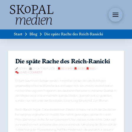
Start
Blog
Die späte Rache des Reich-Ranicki
Die späte Rache des Reich-Ranicki
ADMIN
23. OKTOBER 2008
GEDANKEN
,
MEDIEN
,
NEWS
LEAVE A COMMENT
Es kann kaum noch lustiger werden. Inzwischen richten sich alle Beteiligten
gegenseitig schlechte Wünsche aus und sagen sich, wie unrecht sie doch haben
mit ihrer Meinung vom Programm des deutschen Fernsehens und seiner Qualität. In
den Medien wird nicht einmal mehr über die Medien, über sich selbst, gestritten,
sondern nur noch unter den Beteiligten. Es ist lustig. Erheiternd. Zum Weinen.
Reich-Ranicki fing an. Daran besteht kein Zweifel. Ich habe mir nicht den Deutschen
Fernsehpreis angesehen. Er musste. Man hat ihn gezwungen, da man ihm einen
Preis überreichen wollte, für sein Lebenswerk. Nun, daraus wurde nichts. Dafür darf
zumindest ich mich amüsieren über eine zunehmende Aufrüstung der Worte seit der
Aufzeichnung der Preisverleihung. Hat Elke Heidenreich, die jetzt als Konsequenz