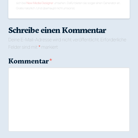
sich bei
New Media Designer
umsehen. Dafür bieten sie sogar einen Generator an.
Gratis natürlich. Und überhaupt nicht umsonst.
Schreibe einen Kommentar
Deine E-Mail-Adresse wird nicht veröffentlicht.
Erforderliche
Felder sind mit
*
markiert
Kommentar
*