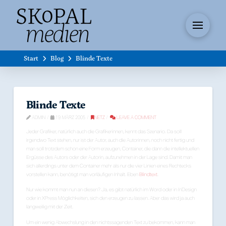
Start
Blog
Blinde Texte
Blinde Texte
ADMIN
19. MÄRZ 2005
NETZ
LEAVE A COMMENT
Jeder Grafiker, natürlich auch die Grafikerinnen, kennt das Szenario. Da soll
irgendwo Text stehen, nur ist der Autor, auch die Autorinnen, noch nicht fertig und
man soll trotzdem schon eine Form erzeugen, Container, die dann die intellektuellen
Ergüsse des Autors oder der Autorin, aufzunehmen in der Lage sind. Damit man
sich allerdings unter dem Container mehr als nur die vier Linien eines Rechtecks
vorstellen kann, benötigt man vorläufigen Inhalt. Eben
Blindtext
.
Nur wie kommt man nun an diesen? Ja, es gibt natürlich im Word oder in InDesign
oder in XPress Möglichkeiten, sich den erzeugen zu lassen. Aber das wird ja auch
langweilig mit der Zeit.
Um ein wenig Abwechslung in den nichtssagenden Text zu bekommen, kann man