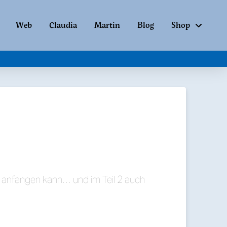
Web
Claudia
Martin
Blog
Shop
s anfangen kann… und im Teil 2 auch