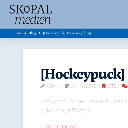
Start
Blog
[Hockeypuck] Mausrecycling
[Hockeypuck]
ADMIN
21. MAI 2003
NETZ
Recycling nutzloser Hardware… was man
gleich mit der Tastatur…
[
stefan.kopic.de
]