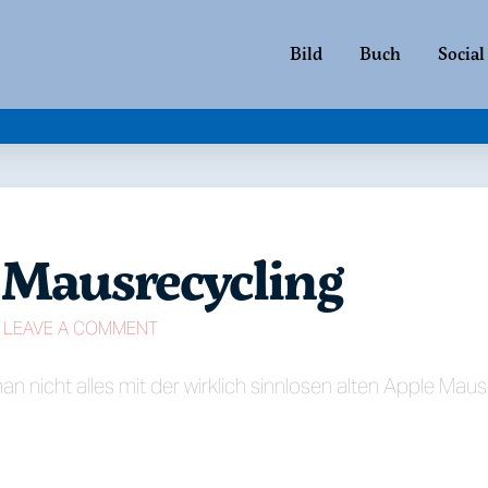
Bild
Buch
Social
 Mausrecycling
LEAVE A COMMENT
 nicht alles mit der wirklich sinnlosen alten Apple Mau