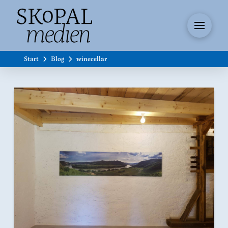
Start
Blog
winecellar