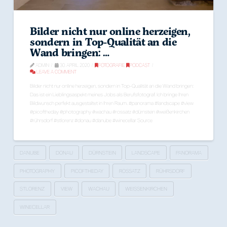
Bilder nicht nur online herzeigen,
sondern in Top-Qualität an die
Wand bringen: …
ADMIN
30. APRIL 2020
FOTOGRAFIE
,
PODCAST
LEAVE A COMMENT
Bilder nicht nur online herzeigen, sondern in Top-Qualität an die Wand bringen:
Das ist ein Lieblingsaspekt meines Jobs als Berufsfotograf. Ich bringe Ihren
Bildwunsch perfekt ausgestaltet in Ihren Raum. #panorama #landscape #view
#picoftheday #photography #wachau #rossatz #dürnstein #weißenkirchen
#rührsdorf #stlorenz #donau #danube #winecellar Source
DANUBE
DONAU
DÜRNSTEIN
LANDSCAPE
PANORAMA
PHOTOGRAPHY
PICOFTHEDAY
ROSSATZ
RÜHRSDORF
STLORENZ
VIEW
WACHAU
WEISSENKIRCHEN
WINECELLAR