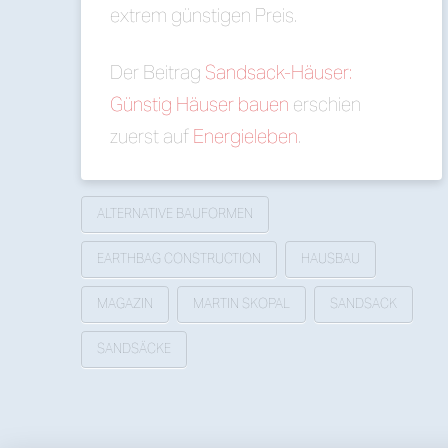
extrem günstigen Preis.
Der Beitrag
Sandsack-Häuser:
Günstig Häuser bauen
erschien
zuerst auf
Energieleben
.
ALTERNATIVE BAUFORMEN
EARTHBAG CONSTRUCTION
HAUSBAU
MAGAZIN
MARTIN SKOPAL
SANDSACK
SANDSÄCKE