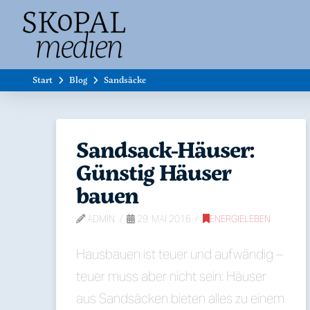
Start
Blog
Sandsäcke
Sandsack-Häuser:
Günstig Häuser
bauen
ADMIN
29. MAI 2016
ENERGIELEBEN
Hausbauen ist teuer und aufwändig –
teuer muss aber nicht sein: Häuser
aus Sandsäcken bieten alles zu einem