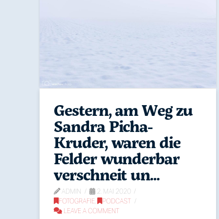
Gestern, am Weg zu
Sandra Picha-
Kruder, waren die
Felder wunderbar
verschneit un…
ADMIN
2. MAI 2020
FOTOGRAFIE
,
PODCAST
LEAVE A COMMENT