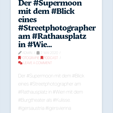
Der #Supermoon
mit dem #Blick
eines
#Streetphotographer
am #Rathausplatz
in #Wie…
ADMIN
2. MAI 2020
FOTOGRAFIE
,
PODCAST
LEAVE A COMMENT
Der #Supermoon mit dem #Blick
eines #Streetphotographer am
#Rathausplatz in #Wien mit dem
#Burgtheater als #Kulisse.
#igersaustria #igersvienna