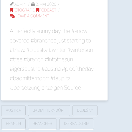
ADMIN
2. MAI 2020
FOTOGRAFIE
,
PODCAST
LEAVE A COMMENT
A perfectly sunny day, the #snow
covered #branches just starting to
#thaw. #bluesky #winter #wintersun
#tree #branch #intothesun
#igersaustria #austria #picoftheday
#badmitterndorf #tauplitz
Übersetzung anzeigen Source
AUSTRIA
BADMITTERNDORF
BLUESKY
BRANCH
BRANCHES
IGERSAUSTRIA