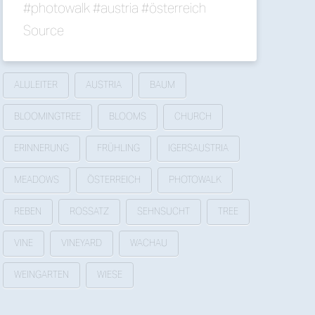
#photowalk #austria #österreich
Source
ALULEITER
AUSTRIA
BAUM
BLOOMINGTREE
BLOOMS
CHURCH
ERINNERUNG
FRÜHLING
IGERSAUSTRIA
MEADOWS
ÖSTERREICH
PHOTOWALK
REBEN
ROSSATZ
SEHNSUCHT
TREE
VINE
VINEYARD
WACHAU
WEINGARTEN
WIESE