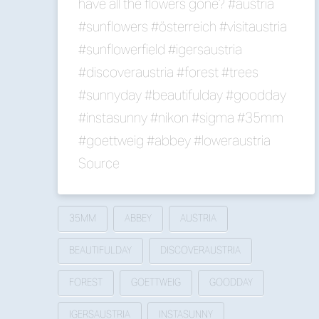
have all the flowers gone? #austria
#sunflowers #österreich #visitaustria
#sunflowerfield #igersaustria
#discoveraustria #forest #trees
#sunnyday #beautifulday #goodday
#instasunny #nikon #sigma #35mm
#goettweig #abbey #loweraustria
Source
35MM
ABBEY
AUSTRIA
BEAUTIFULDAY
DISCOVERAUSTRIA
FOREST
GOETTWEIG
GOODDAY
IGERSAUSTRIA
INSTASUNNY