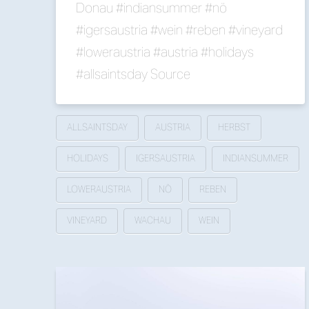
Donau #indiansummer #nö
#igersaustria #wein #reben #vineyard
#loweraustria #austria #holidays
#allsaintsday Source
ALLSAINTSDAY
AUSTRIA
HERBST
HOLIDAYS
IGERSAUSTRIA
INDIANSUMMER
LOWERAUSTRIA
NÖ
REBEN
VINEYARD
WACHAU
WEIN