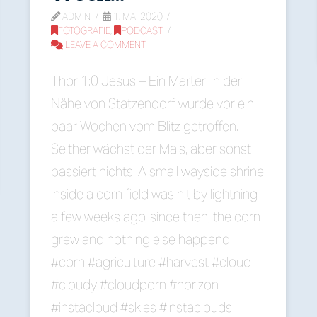
ADMIN
1. MAI 2020
FOTOGRAFIE
,
PODCAST
LEAVE A COMMENT
Thor 1:0 Jesus – Ein Marterl in der
Nähe von Statzendorf wurde vor ein
paar Wochen vom Blitz getroffen.
Seither wächst der Mais, aber sonst
passiert nichts. A small wayside shrine
inside a corn field was hit by lightning
a few weeks ago, since then, the corn
grew and nothing else happend.
#corn #agriculture #harvest #cloud
#cloudy #cloudporn #horizon
#instacloud #skies #instaclouds