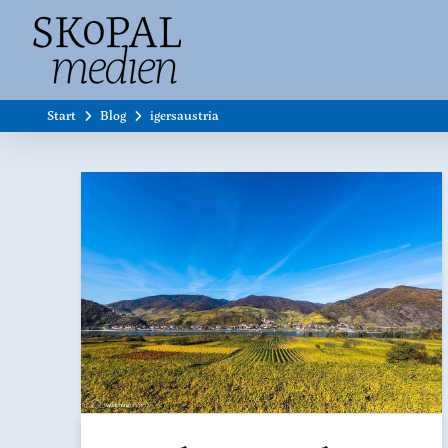
Start
Blog
igersaustria