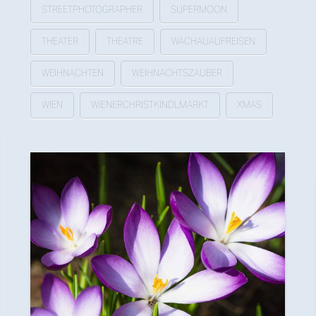
STREETPHOTOGRAPHER
SUPERMOON
THEATER
THEATRE
WACHAUAUFREISEN
WEIHNACHTEN
WEIHNACHTSZAUBER
WIEN
WIENERCHRISTKINDLMARKT
XMAS