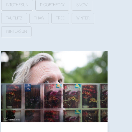
INTOTHESUN
PICOFTHEDAY
SNOW
TAUPLITZ
THAW
TREE
WINTER
WINTERSUN