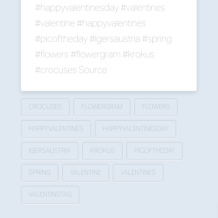
#happyvalentinesday #valentines
#valentine #happyvalentines
#picoftheday #igersaustria #spring
#flowers #flowergram #krokus
#crocuses Source
CROCUSES
FLOWERGRAM
FLOWERS
HAPPYVALENTINES
HAPPYVALENTINESDAY
IGERSAUSTRIA
KROKUS
PICOFTHEDAY
SPRING
VALENTINE
VALENTINES
VALENTINSTAG