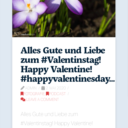
Alles Gute und Liebe
zum #Valentinstag!
Happy Valentine!
#happyvalentinesday…
ADMIN
2. MAI 2020
FOTOGRAFIE
,
PODCAST
LEAVE A COMMENT
Alles Gute und Liebe zum
#Valentinstag! Happy Valentine!