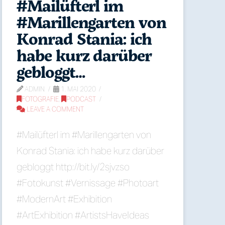
#Mailüfterl im
#Marillengarten von
Konrad Stania: ich
habe kurz darüber
gebloggt…
ADMIN
1. MAI 2020
FOTOGRAFIE
,
PODCAST
LEAVE A COMMENT
#Mailüfterl im #Marillengarten von
Konrad Stania: ich habe kurz darüber
gebloggt http://bit.ly/2sjvzso
#Fotokunst #Vernissage #Photoart
#ModernArt #Exhibition
#ArtExhibition #ArtistsHaveIdeas