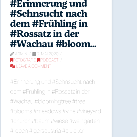
#Erinnerung und
#Sehnsucht nach
dem #Frühling in
#Rossatz in der
#Wachau #bloom…
ADMIN
2. MAI 2020
FOTOGRAFIE
,
PODCAST
LEAVE A COMMENT
#Erinnerung und #Sehnsucht nach
dem #Frühling in #Rossatz in der
#Wachau #bloomingtree #tree
#blooms #meadows #vine #vineyard
#church #baum #wiese #weingarten
#reben #igersaustria #aluleiter