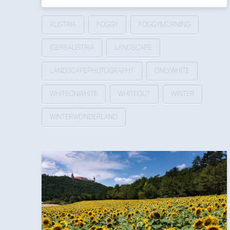
AUSTRIA
FOGGY
FOGGYMORNING
IGERSAUSTRIA
LANDSCAPE
LANDSCAPEPHOTOGRAPHY
ONLYWHITE
WHITEONWHITE
WHITEOUT
WINTER
WINTERWONDERLAND