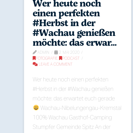
Wer heute noch
einen perfekten
#Herbst in der
#Wachau genießen
möchte: das erwar…
ADMIN
2. MAI 2020
FOTOGRAFIE
,
PODCAST
LEAVE A COMMENT
Wer heute noch einen perfekten
#Herbst in der #Wachau genießen
möchte: das erwartet euch gerade
Wachau-Nibelungengau-Kremstal
100% Wachau Gasthof-Camping
Stumpfer Gemeinde Spitz An der