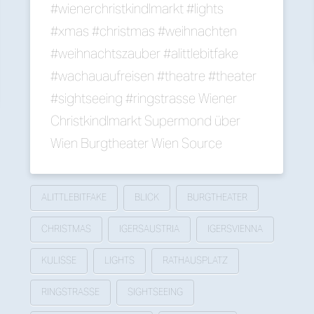
#wienerchristkindlmarkt #lights
#xmas #christmas #weihnachten
#weihnachtszauber #alittlebitfake
#wachauaufreisen #theatre #theater
#sightseeing #ringstrasse Wiener
Christkindlmarkt Supermond über
Wien Burgtheater Wien Source
ALITTLEBITFAKE
BLICK
BURGTHEATER
CHRISTMAS
IGERSAUSTRIA
IGERSVIENNA
KULISSE
LIGHTS
RATHAUSPLATZ
RINGSTRASSE
SIGHTSEEING