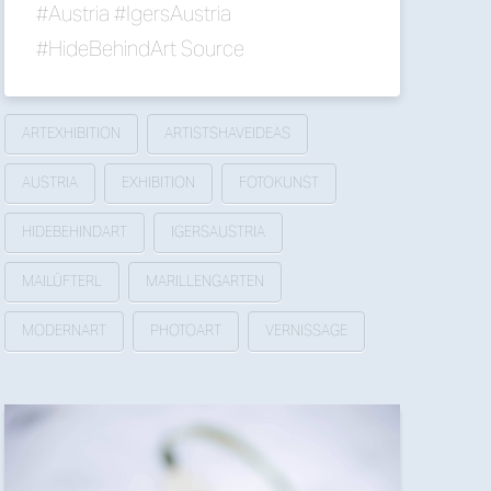
#Austria #IgersAustria
#HideBehindArt Source
ARTEXHIBITION
ARTISTSHAVEIDEAS
AUSTRIA
EXHIBITION
FOTOKUNST
HIDEBEHINDART
IGERSAUSTRIA
MAILÜFTERL
MARILLENGARTEN
MODERNART
PHOTOART
VERNISSAGE