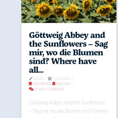
Göttweig Abbey and
the Sunflowers – Sag
mir, wo die Blumen
sind? Where have
all…
ADMIN
1. MAI 2020
FOTOGRAFIE
,
PODCAST
LEAVE A COMMENT
Göttweig Abbey and the Sunflowers
– Sag mir, wo die Blumen sind? Where