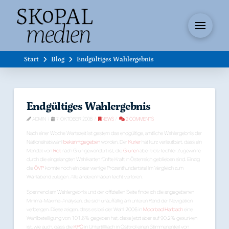
Start
Blog
Endgültiges Wahlergebnis
Endgültiges Wahlergebnis
ADMIN
7. OKTOBER 2008
NEWS
2 COMMENTS
Nach einer Woche Wartezeit ist gestern das endgültige, amtliche Wahlergebnis der
Nationalratswahl
bekanntgegeben
worden. Der
Kurier
hat kurz verlautbart, dass ein
Mandat von
Rot
nach Grün gewandert ist, die
Grünen
aber trotz leichter Zugewinne
durch die eingelangten Wahlkarten fünfte Kraft in Österreich geblieben sind. Einzig
die
ÖVP
konnte noch ein paar wenige Prozenthundertstel im Vergleich zum
Wahlabend zulegen. Alle anderen haben leicht verloren.
Spannend am Wahlergebnis und der offiziellen Seite finde ich die angegebenen
Minima-Maxima-Analysen, die sich unauffällig am unteren Rand der Navigation
verbergen. Diese zeigen, dass es bei der Wahl 2006 in
Moorbad Harbach
eine
Wahlbeteiligung von 101,6% gegeben hat, diese jetzt aber auf 90,2% gesunken
ist, wie auch, dass die
KPÖ
in Untertillliach in Osttirol einen Stimmenanteil von