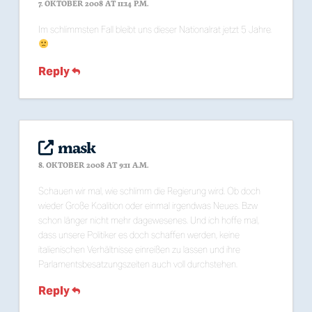
7. OKTOBER 2008 AT 11:14 P.M.
Im schlimmsten Fall bleibt uns dieser Nationalrat jetzt 5 Jahre.
Reply
mask
8. OKTOBER 2008 AT 9:11 A.M.
Schauen wir mal, wie schlimm die Regierung wird. Ob doch
wieder Große Koalition oder einmal irgendwas Neues. Bzw
schon länger nicht mehr dagewesenes. Und ich hoffe mal,
dass unsere Politiker es doch schaffen werden, keine
italienischen Verhältnisse einreißen zu lassen und ihre
Parlamentsbesatzungszeiten auch voll durchstehen.
Reply