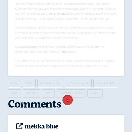
18,8% erringen konnte, während sie im benachbarten Obertilliach eher übliche
0,3% der Stimmen gewann. (Kann mir jemand sagen, warum?) Aber trotz 18,8% ist
die KPÖ nur drittstärkste Kraft, da das
BZÖ
noch einen Prozentpunkt vor ihnen liegt
und die ÖVP, nach 13,3% Stimmverlust, noch immer 46,5% der Stimmen hält.
Wirklich froh kann die ÖVP über ihre 79,7% Stimmanteil in Jungholz, einer Tiroler
Gemeinde, die man wie das Kleinwalsertal nur von Deutschland aus erreichen kann,
nicht sein, denn 2006 konnten sie 90,7% absahnen.
Dass
Die Christen
nicht einmal in Sonntag auf mehr als 5,7% der Stimmen
gekommen sind, mag doch noch zu hoffen geben.
PS: Zum Rechtsruck in Österreich gibt es in der
FAZ
noch einen sehr guten
Artikel
,
der die Situation bei uns jetzt mit jener in der Schweiz zu vergleichen versucht.
BZÖ
KPÖ
NATIONALRAT
OBERTILLIACH
ÖSTERREICH
ÖVP
POLITIK
SPÖ
UNTERTILLIACH
WAHL
Comments
2
mekka blue