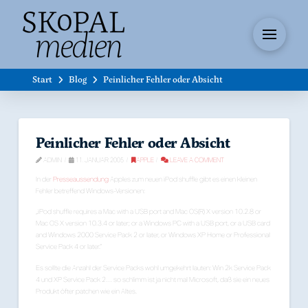
Start
Blog
Peinlicher Fehler oder Absicht
Peinlicher Fehler oder Absicht
ADMIN
11. JANUAR 2005
APPLE
LEAVE A COMMENT
In der
Presseaussendung
Apples zum neuen iPod shuffle gibt es einen kleinen
Fehler betreffend Windows-Versionen:
„iPod shuffle requires a Mac with a USB port and Mac OS(R) X version 10.2.8 or
Mac OS X version 10.3.4 or later; or a Windows PC with a USB port, or a USB card
and Windows 2000 Service Pack 2 or later, or Windows XP Home or Professional
Service Pack 4 or later.“
Es sollte die Anzahl der Service Packs wohl umgekehrt lauten: Win 2k Service Pack
4 und XP Service Pack 2… so schlimm ist ja nicht mal Microsoft, daß sie ein neues
Produkt öfter patchen wie ein Altes.