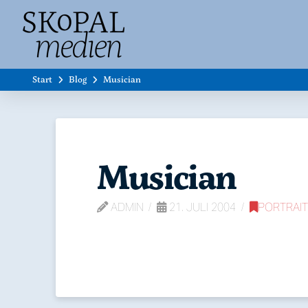
Start
Blog
Musician
Musician
ADMIN
21. JULI 2004
PORTRAIT