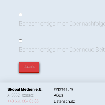
Benachrichtige mich über nachfolg
Benachrichtige mich über neue Beitr
Impressum
Skopal Medien e.U.
AGBs
A-3602 Rossatz
+43 660 884 85 86
Datenschutz