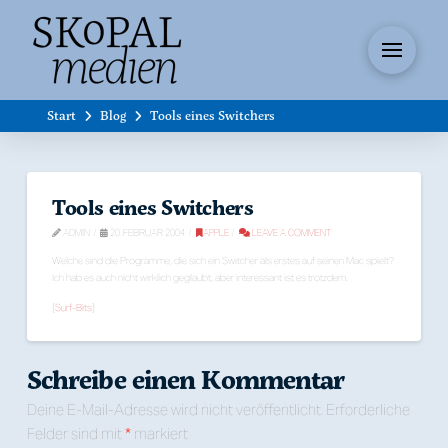
Start
Blog
Tools eines Switchers
Tools eines Switchers
ADMIN
20. FEBRUAR 2004
APPLE
LEAVE A COMMENT
Welche sind die Programme, die sich ein Switcher als erstes auf seinen Mac spielt?
Ich hab es auch nicht wirklich geglaubt, aber interessant ist es trotzdem.
[
Surf-Bits
]
Schreibe einen Kommentar
Deine E-Mail-Adresse wird nicht veröffentlicht.
Erforderliche
Felder sind mit
*
markiert