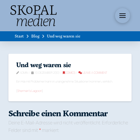
Start
Blog
Und weg waren sie
Und weg waren sie
ADMIN
10. DEZEMBER 2003
COMICS
LEAVE A COMMENT
Ein Hai mit Problemen kann in unangenehme Situationen kommen, wirklich.
[
Sherman’s Lagoon
]
Schreibe einen Kommentar
Deine E-Mail-Adresse wird nicht veröffentlicht.
Erforderliche
Felder sind mit
*
markiert