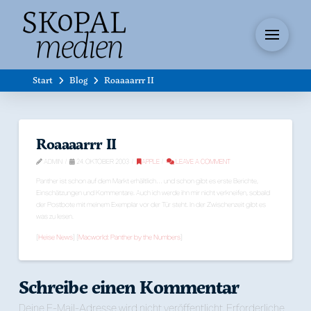
Start
Blog
Roaaaarrr II
Roaaaarrr II
ADMIN
24. OKTOBER 2003
APPLE
LEAVE A COMMENT
Panther ist schon auf dem Markt erhältlich… und schon gibt es erste Berichte,
Einschätzungen und Kommentare. Auch ich werde ihn mir nicht verkneifen, sobald
der Postbote mit meinem Exemplar vor der Tür steht. In der Zwischenzeit gibt es
was zu lesen.
[
Heise News
] [
Macworld: Panther by the Numbers
]
Schreibe einen Kommentar
Deine E-Mail-Adresse wird nicht veröffentlicht.
Erforderliche