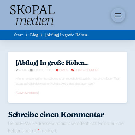
Start
Blog
[Abflug] In große Höhen...
[Abflug] In große Höhen…
ADMIN
8. AUGUST 2003
COMICS
LEAVE A COMMENT
Können ein wenig Konfrontation und Unfreundlichkeit wirklich aus einem faden Tag
etwas aufregendes machen? Und ist/wäre dies dies auch wert?
[
Calvin & Hobbes
]
Schreibe einen Kommentar
Deine E-Mail-Adresse wird nicht veröffentlicht.
Erforderliche
Felder sind mit
*
markiert