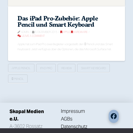
Das iPad Pro-Zubehör: Apple
Pencil und Smart Keyboard
ADMIN
6. DEZEMBER 2015
APPLE
,
HARDWARE
LEAVE A COMMENT
Apple hat zum iPad Pro zwei Begleiter vorgestellt: den  Pencil und das Smart
Keyboard. Jetzt verfügt es über die Optionen, die das Microsoft Surface hat.
APPLE PENCIL
IPAD PRO
REVIEW
SMART KEYBOARD
 PENCIL
Impressum
Skopal Medien
AGBs
e.U.
A-3602 Rossatz
Datenschutz